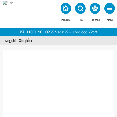
Trang chủ
Tìm
Giỏ hàng
Menu
HOTLINE
:
0935.636.879
-
0246.666.7268
Trang chủ
-
Sản phẩm