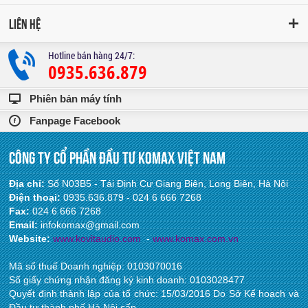
LIÊN HỆ
Hotline bán hàng 24/7:
0935.636.879
Phiên bản máy tính
Fanpage Facebook
CÔNG TY CỔ PHẦN ĐẦU TƯ KOMAX VIỆT NAM
Địa chỉ:
Số N03B5 - Tái Định Cư Giang Biên, Long Biên, Hà Nội
Điện thoại:
0935.636.879 - 024 6 666 7268
Fax:
024 6 666 7268
Email:
infokomax@gmail.com
Website:
www.ko
vitaudio.com
-
www.komax.com.vn
Mã số thuế Doanh nghiệp: ‎0103070016
Số giấy chứng nhận đăng ký kinh doanh: ‎0103028477
Quyết định thành lập của tổ chức: 15/03/2016 Do Sở Kế hoạch và
Đầu tư thành phố Hà Nội cấp