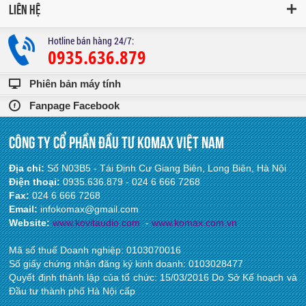
LIÊN HỆ
Hotline bán hàng 24/7:
0935.636.879
Phiên bản máy tính
Fanpage Facebook
CÔNG TY CỔ PHẦN ĐẦU TƯ KOMAX VIỆT NAM
Địa chỉ:
Số N03B5 - Tái Định Cư Giang Biên, Long Biên, Hà Nội
Điện thoại:
0935.636.879 - 024 6 666 7268
Fax:
024 6 666 7268
Email:
infokomax@gmail.com
Website:
www.ko
vitaudio.com
-
www.komax.com.vn
Mã số thuế Doanh nghiệp: ‎0103070016
Số giấy chứng nhận đăng ký kinh doanh: ‎0103028477
Quyết định thành lập của tổ chức: 15/03/2016 Do Sở Kế hoạch và
Đầu tư thành phố Hà Nội cấp