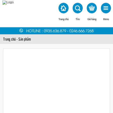
Trang chủ
Tìm
Giỏ hàng
Menu
HOTLINE
:
0935.636.879
-
0246.666.7268
Trang chủ
-
Sản phẩm