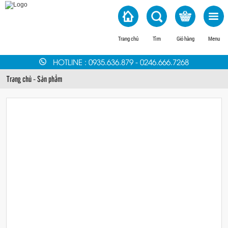
Trang chủ
Tìm
Giỏ hàng
Menu
HOTLINE
:
0935.636.879
-
0246.666.7268
Trang chủ
-
Sản phẩm